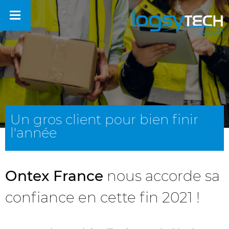
Un gros client pour bien finir
l'année
Ontex France
nous accorde sa
confiance en cette fin 2021 !