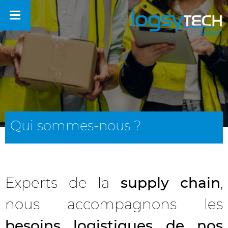
Qui sommes-nous ?
Experts de la
supply chain
,
nous accompagnons les
besoins logistiques de nos