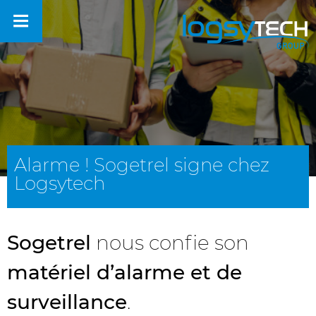
Alarme ! Sogetrel signe chez
Logsytech
Sogetrel
nous confie son
matériel d’alarme et de
surveillance
.