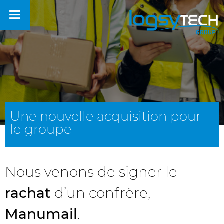
Une nouvelle acquisition pour
le groupe
Nous venons de signer le
rachat
d’un confrère,
Manumail
.