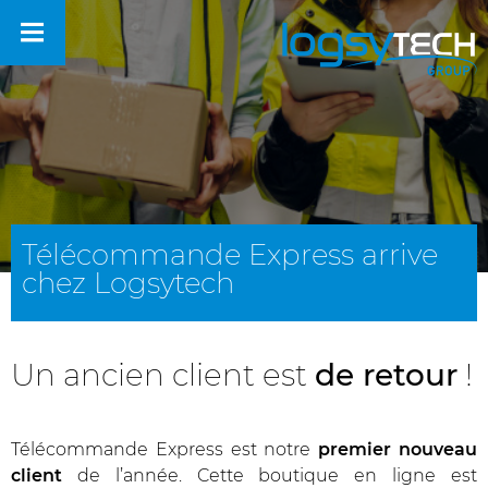
Télécommande Express arrive
chez Logsytech
Un ancien client est
de retour
!
Télécommande Express est notre
premier nouveau
client
de l’année. Cette boutique en ligne est