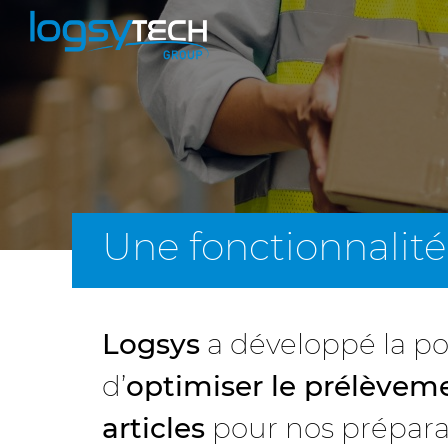
Une fonctionnalit
Logsys
a développé la pos
d’
optimiser le prélèvem
articles
pour nos prépara