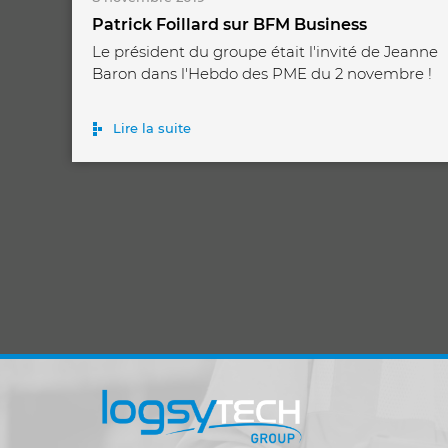
Patrick Foillard sur BFM Business
Le président du groupe était l'invité de Jeanne
Baron dans l'Hebdo des PME du 2 novembre !
Lire la suite