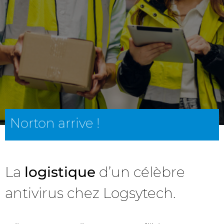
Norton arrive !
La
logistique
d’un célèbre
antivirus chez Logsytech.