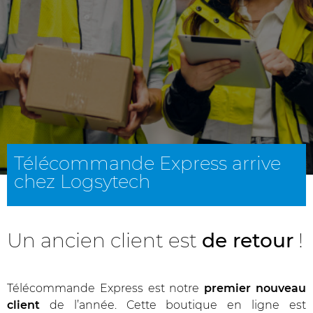
Télécommande Express arrive
chez Logsytech
Un ancien client est
de retour
!
Télécommande Express est notre
premier nouveau
client
de l’année. Cette boutique en ligne est