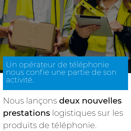
Un opérateur de téléphonie
nous confie une partie de son
activité.
Nous lançons
deux nouvelles
prestations
logistiques sur les
produits de téléphonie.