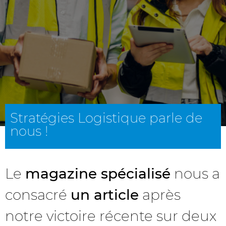
Stratégies Logistique parle de
nous !
Le
magazine spécialisé
nous a
consacré
un article
après
notre victoire récente sur deux