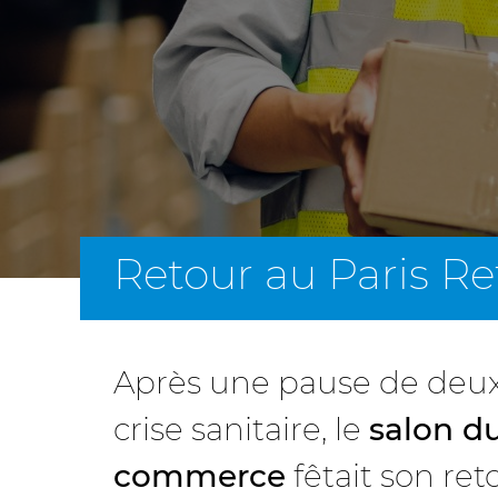
Retour au Paris Re
Après une pause de deux
crise sanitaire, le
salon du
commerce
fêtait son ret